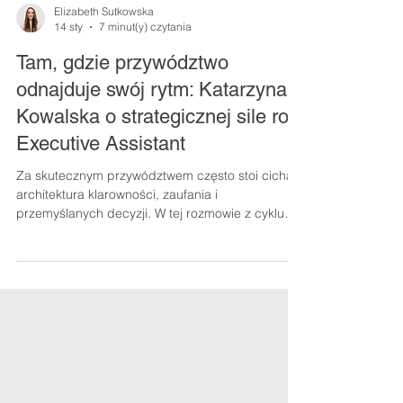
Elizabeth Sutkowska
14 sty
7 minut(y) czytania
Tam, gdzie przywództwo
odnajduje swój rytm: Katarzyna
Kowalska o strategicznej sile roli
Executive Assistant
Za skutecznym przywództwem często stoi cicha
architektura klarowności, zaufania i
przemyślanych decyzji. W tej rozmowie z cyklu
INSPIRE Series Katarzyna Kowalska pokazuje, jak
rola Executive Assistant działa na styku czasu,
uwagi i energii lidera, wpływając na organizację
bez potrzeby bycia w centrum uwagi.