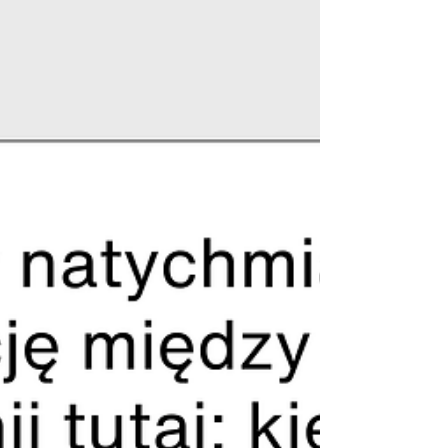
wartościach, które budują zaufanie, partnerstwo i
doskonałość w przywództwie. To ponadczasowa
perspektywa jednej z najważniejszych postaci w
tej profesji.