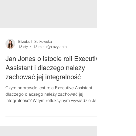
Elizabeth Sutkowska
13 sty
13 minut(y) czytania
Jan Jones o istocie roli Executive
Assistant i dlaczego należy
zachować jej integralność
Czym naprawdę jest rola Executive Assistant i
dlaczego dlaczego należy zachować jej
integralność? W tym refleksyjnym wywiadzie Jan
Jones, autorka książki "The CEO’s Secret
Weapon", mówi o istocie zawodu EA, znaczeniu
zaplecza administracyjnego oraz ludzkich